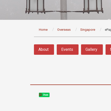
:::
Home
Overseas
Singapore
ePa
:::
About
Events
Gallery
Share