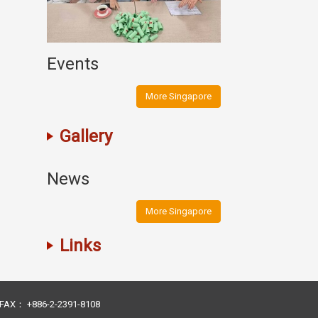
Events
More Singapore
Gallery
News
More Singapore
Links
23 FAX： +886-2-2391-8108