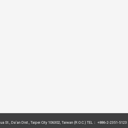
ua St., Da’an Dist., Taipei City 106302, Taiwan (R.O.C.) TEL： +886-2-2351-51