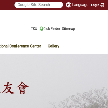
Language
Login
:::
TKU
Club Finder
Sitemap
|
|
tional Conference Center
Gallery