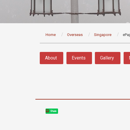
:::
Home
Overseas
Singapore
ePa
:::
About
Events
Gallery
Share