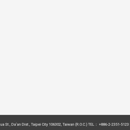
ua St., Da’an Dist., Taipei City 106302, Taiwan (R.O.C.) TEL： +886-2-2351-51