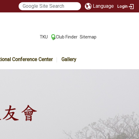
Language
Login
:::
TKU
Club Finder
Sitemap
|
|
tional Conference Center
Gallery