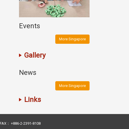
Events
More Singapore
Gallery
News
More Singapore
Links
23 FAX： +886-2-2391-8108