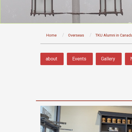
:::
Home
Overseas
TKU Alumni in Canad
:::
about
Events
Gallery