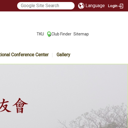
Language
Login
:::
TKU
Club Finder
Sitemap
|
|
tional Conference Center
Gallery