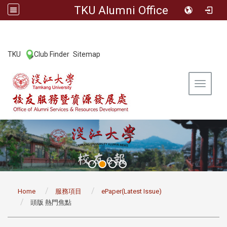
TKU Alumni Office
:::
TKU
Club Finder
Sitemap
|
|
Toggle 
:::
Home
服務項目
ePaper(Latest Issue)
頭版 熱門焦點