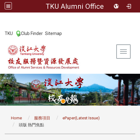
TKU Alumni Office
:::
TKU
Club Finder
Sitemap
|
|
Toggle 
:::
Home
服務項目
ePaper(Latest Issue)
頭版 熱門焦點