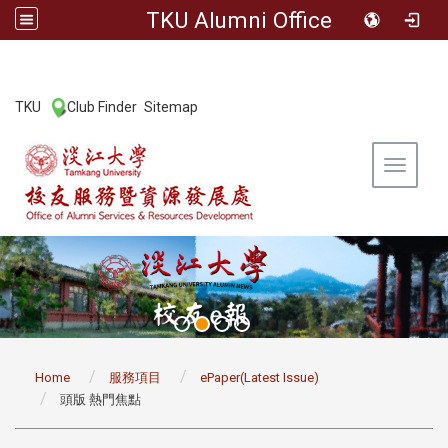
TKU Alumni Office
:::
TKU
Club Finder
Sitemap
|
|
Toggle 
:::
Home
服務項目
ePaper(Latest Issue)
頭版 熱門焦點