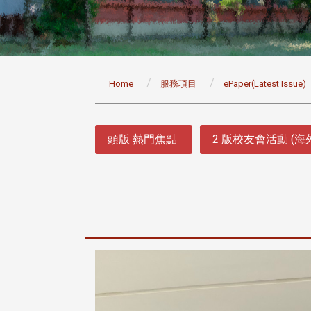
:::
Home
服務項目
ePaper(Latest Issue)
:::
頭版 熱門焦點
2 版校友會活動 (海