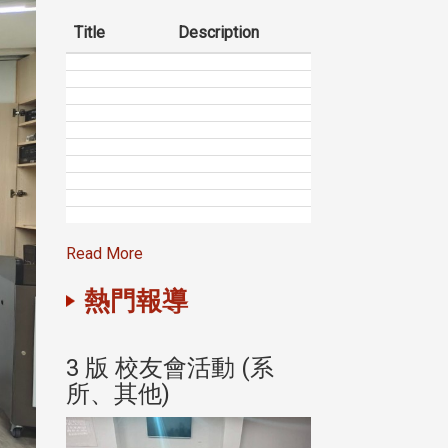
Title
Description
Read More
熱門報導
(系
3 版 校友會活動 (系
3 版 校友會
所、其他)
所、其他)