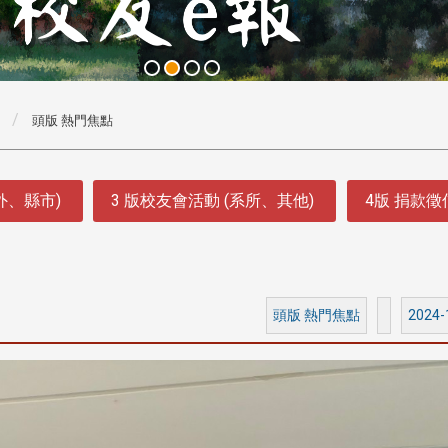
頭版 熱門焦點
外、縣市)
3 版校友會活動 (系所、其他)
4版 捐款
頭版 熱門焦點
2024-