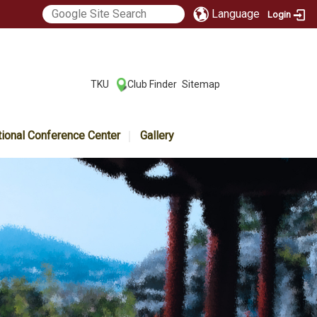
Language
Login
:::
TKU
Club Finder
Sitemap
|
|
tional Conference Center
Gallery