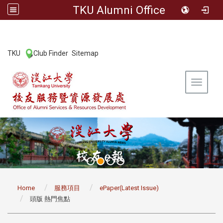
TKU Alumni Office
:::
TKU
Club Finder
Sitemap
|
|
Toggle 
:::
Home
服務項目
ePaper(Latest Issue)
頭版 熱門焦點