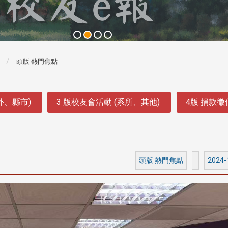
頭版 熱門焦點
外、縣市)
3 版校友會活動 (系所、其他)
4版 捐款
頭版 熱門焦點
2024-