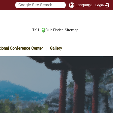
Language
Login
:::
TKU
Club Finder
Sitemap
|
|
tional Conference Center
Gallery