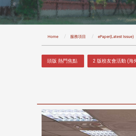
:::
Home
服務項目
ePaper(Latest Issue)
:::
頭版 熱門焦點
2 版校友會活動 (海