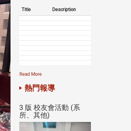
Title
Description
Read More
熱門報導
(系
3 版 校友會活動 (系
3 版 校友會
所、其他)
所、其他)