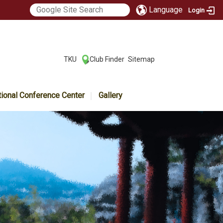
Language
Login
:::
TKU
Club Finder
Sitemap
|
|
tional Conference Center
Gallery