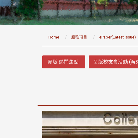
:::
Home
服務項目
ePaper(Latest Issue)
:::
頭版 熱門焦點
2 版校友會活動 (海