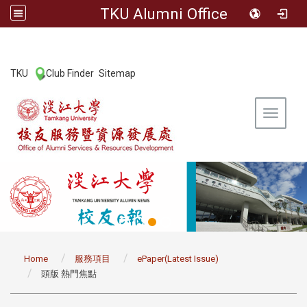
TKU Alumni Office
:::
TKU
Club Finder
Sitemap
|
|
Toggle 
:::
Home
服務項目
ePaper(Latest Issue)
頭版 熱門焦點