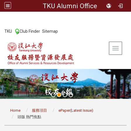
TKU Alumni Office
:::
TKU
Club Finder
Sitemap
|
|
Toggle 
:::
Home
服務項目
ePaper(Latest Issue)
頭版 熱門焦點