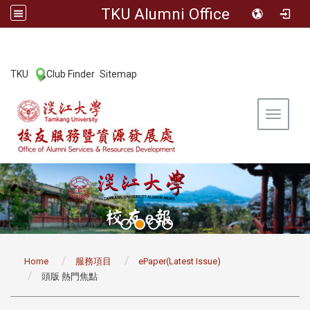
TKU Alumni Office
:::
TKU
Club Finder
Sitemap
|
|
Toggle 
:::
Home
服務項目
ePaper(Latest Issue)
頭版 熱門焦點