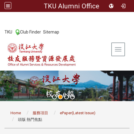
TKU Alumni Office
:::
TKU
Club Finder
Sitemap
|
|
Toggle 
:::
Home
服務項目
ePaper(Latest Issue)
頭版 熱門焦點