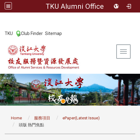
TKU Alumni Office
:::
TKU
Club Finder
Sitemap
|
|
Toggle 
:::
Home
服務項目
ePaper(Latest Issue)
頭版 熱門焦點