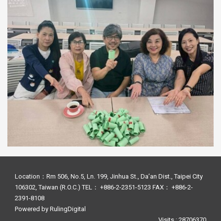
Location：Rm 506, No.5, Ln. 199, Jinhua St., Da’an Dist., Taipei City
106302, Taiwan (R.O.C.) TEL： +886-2-2351-5123 FAX： +886-2-
2391-8108
Powered by
RulingDigital
Visits : 28706370