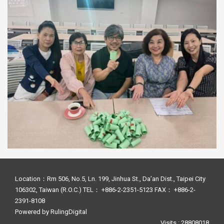
Location：Rm 506, No.5, Ln. 199, Jinhua St., Da’an Dist., Taipei City
106302, Taiwan (R.O.C.) TEL： +886-2-2351-5123 FAX： +886-2-
2391-8108
Powered by
RulingDigital
Visits : 28808018