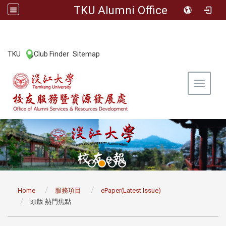
TKU Alumni Office
:::
TKU
Club Finder
Sitemap
|
|
Toggle 
:::
Home
服務項目
ePaper(Latest Issue)
頭版 熱門焦點