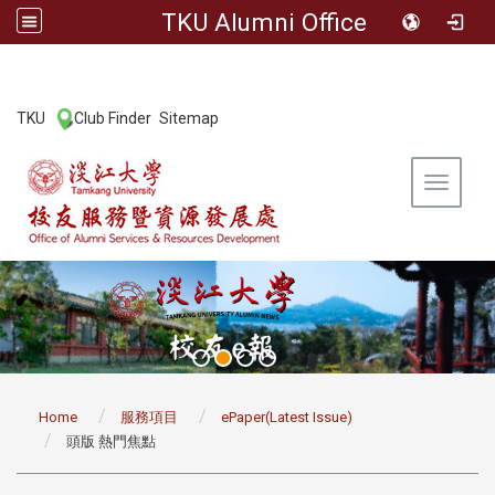
TKU Alumni Office
:::
TKU
Club Finder
Sitemap
|
|
Toggle 
:::
Home
服務項目
ePaper(Latest Issue)
頭版 熱門焦點