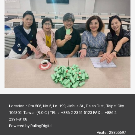
Location：Rm 506, No.5, Ln. 199, Jinhua St., Da’an Dist., Taipei City
106302, Taiwan (R.O.C.) TEL： +886-2-2351-5123 FAX： +886-2-
2391-8108
Powered by
RulingDigital
Visits : 28855697