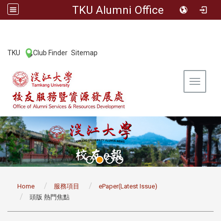
TKU Alumni Office
:::
TKU
Club Finder
Sitemap
|
|
Toggle 
:::
Home
服務項目
ePaper(Latest Issue)
頭版 熱門焦點