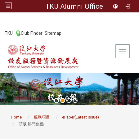
TKU Alumni Office
:::
TKU
Club Finder
Sitemap
|
|
Toggle 
:::
Home
服務項目
ePaper(Latest Issue)
頭版 熱門焦點