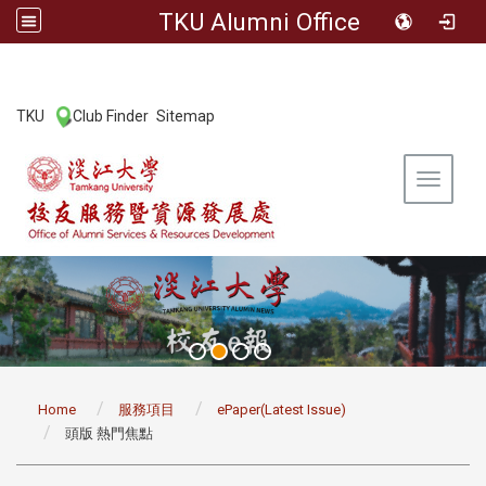
TKU Alumni Office
:::
TKU
Club Finder
Sitemap
|
|
Toggle 
:::
Home
服務項目
ePaper(Latest Issue)
頭版 熱門焦點