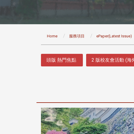
:::
Home
服務項目
ePaper(Latest Issue)
:::
頭版 熱門焦點
2 版校友會活動 (海