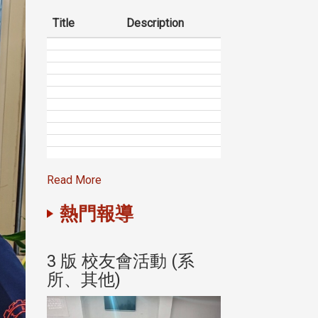
Title
Description
Read More
熱門報導
(系
3 版 校友會活動 (系
3 版 校友會
所、其他)
所、其他)