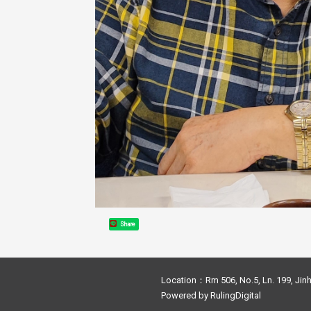
Share
Location：Rm 506, No.5, Ln. 199, Jinh
Powered by
RulingDigital