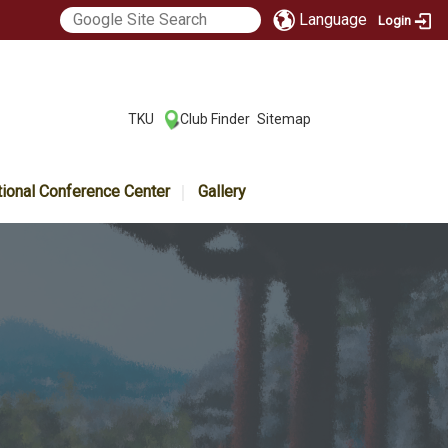
Language
Login
:::
TKU
Club Finder
Sitemap
|
|
tional Conference Center
Gallery