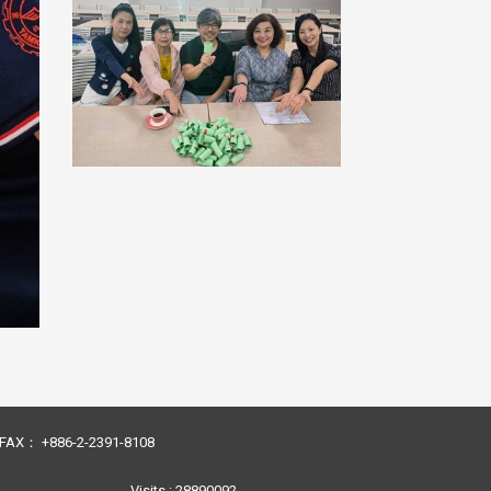
23 FAX： +886-2-2391-8108
Visits : 28890092