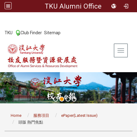
TKU Alumni Office
:::
TKU
Club Finder
Sitemap
|
|
Toggle 
:::
Home
服務項目
ePaper(Latest Issue)
頭版 熱門焦點