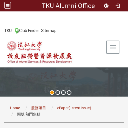
TKU Alumni Office
:::
TKU
Club Finder
Sitemap
|
|
Toggle 
:::
Home
服務項目
ePaper(Latest Issue)
頭版 熱門焦點