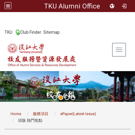
TKU Alumni Office
:::
TKU
Club Finder
Sitemap
|
|
Toggle 
:::
Home
服務項目
ePaper(Latest Issue)
頭版 熱門焦點