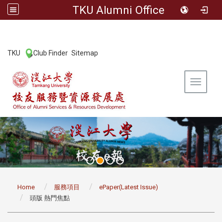
TKU Alumni Office
:::
TKU
Club Finder
Sitemap
|
|
Toggle 
:::
Home
服務項目
ePaper(Latest Issue)
頭版 熱門焦點