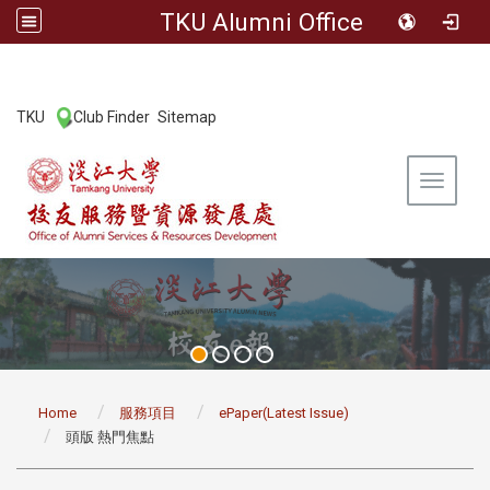
TKU Alumni Office
:::
TKU
Club Finder
Sitemap
|
|
Toggle 
:::
Home
服務項目
ePaper(Latest Issue)
頭版 熱門焦點