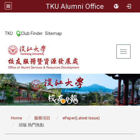
TKU Alumni Office
:::
TKU
Club Finder
Sitemap
|
|
Toggle 
:::
Home
服務項目
ePaper(Latest Issue)
頭版 熱門焦點