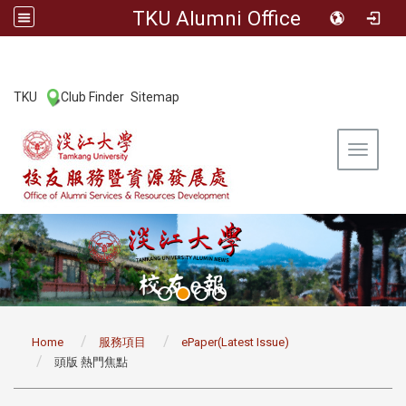
TKU Alumni Office
:::
TKU
Club Finder
Sitemap
|
|
Toggle 
:::
Home
服務項目
ePaper(Latest Issue)
頭版 熱門焦點