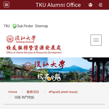
TKU Alumni Office
:::
TKU
Club Finder
Sitemap
|
|
Toggle 
:::
Home
服務項目
ePaper(Latest Issue)
頭版 熱門焦點