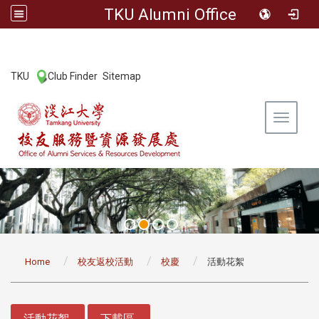
TKU Alumni Office
:::
TKU
Club Finder
Sitemap
|
|
Toggle 
:::
Home
校友返校活動
校慶
活動花絮
:::
活動花絮
下載區