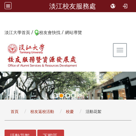
淡江校友服務處
/
/
:::
淡江大學首頁
校友會快找
網站導覽
Toggle 
:::
首頁
校友返校活動
校慶
活動花絮
:::
活動花絮
下載區