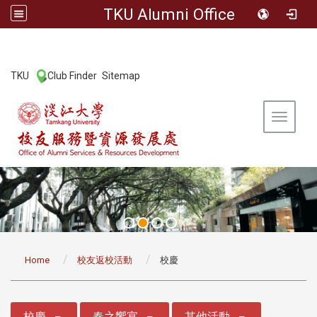
TKU Alumni Office
:::
TKU
Club Finder
Sitemap
|
|
Toggle 
:::
Home
校友返校活動
校慶
:::
校慶
春之饗宴
其他活動