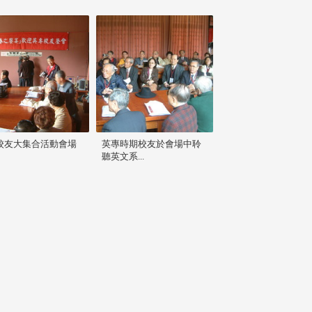
校友大集合活動會場
英專時期校友於會場中聆
聽英文系...