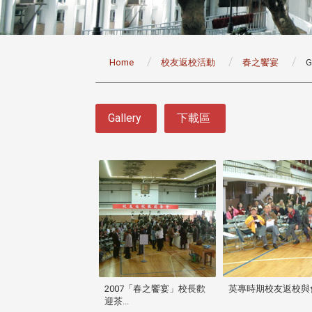
:::
Home
校友返校活動
春之饗宴
G
:::
Gallery
下載區
2007「春之饗宴」校長歡
英專時期校友返校與
迎茶...