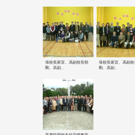
張校長家宜、馮副校長朝
張校長家宜、馮副校
剛、高副...
剛、高副...
英專時期校友於宮燈教室