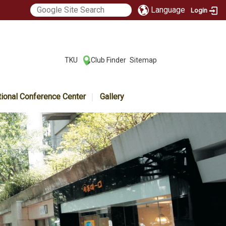
Language
Login
:::
TKU
Club Finder
Sitemap
|
|
tional Conference Center
Gallery