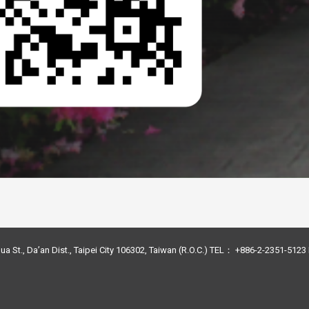
ua St., Da’an Dist., Taipei City 106302, Taiwan (R.O.C.) TEL： +886-2-2351-51