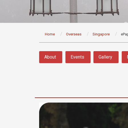
:::
Home
Overseas
Singapore
ePa
:::
About
Events
Gallery