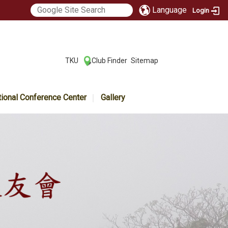
Language
Login
:::
TKU
Club Finder
Sitemap
|
|
tional Conference Center
Gallery