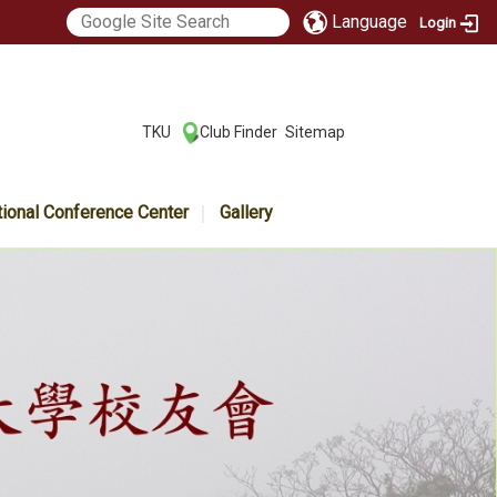
Language
Login
:::
TKU
Club Finder
Sitemap
|
|
tional Conference Center
Gallery