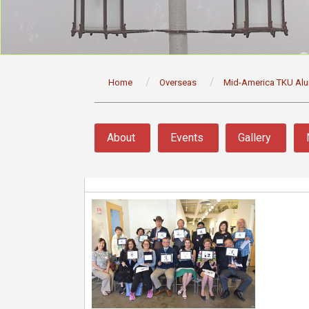
:::
Home
Overseas
Mid-America TKU Al
:::
About
Events
Gallery