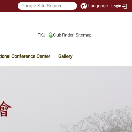
Language
Login
:::
TKU
Club Finder
Sitemap
|
|
tional Conference Center
Gallery