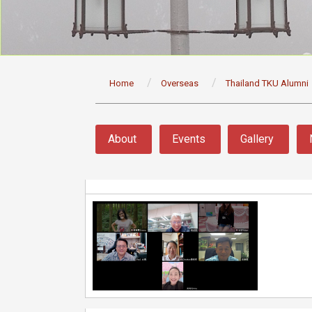
:::
Home
Overseas
Thailand TKU Alumni
:::
About
Events
Gallery