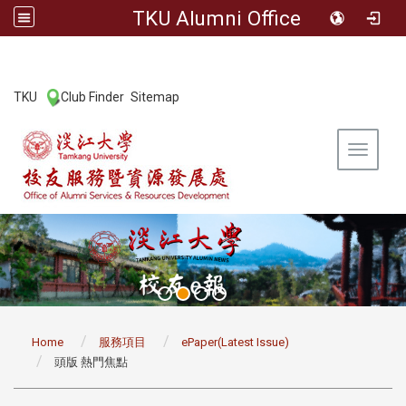
TKU Alumni Office
:::
TKU
Club Finder
Sitemap
|
|
Toggle 
:::
Home
服務項目
ePaper(Latest Issue)
頭版 熱門焦點