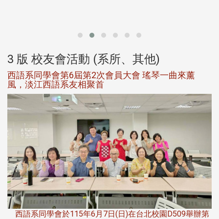
北
大
3 版 校友會活動 (系所、其他)
西語系同學會第6屆第2次會員大會 瑤琴一曲來薰
風，淡江西語系友相聚首
，
西語系同學會於115年6月7日(日)在台北校園D509舉辦第