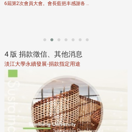
6屆第2次會員大會。會長藍挹丰感謝各 ...
第
4 版 捐款徵信、其他消息
淡江大學永續發展-捐款指定用途
於