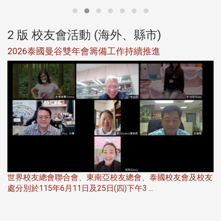
2 版 校友會活動 (海外、縣市)
選
2026泰國曼谷雙年會籌備工作持續推進
5
世界校友總會聯合會、東南亞校友總會、泰國校友會及校友
服
處分別於115年6月11日及25日(四)下午3 ...