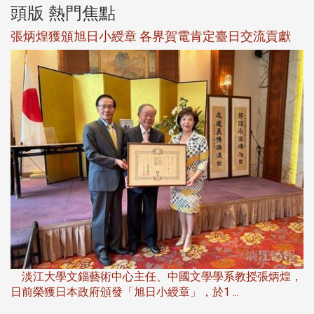
頭版 熱門焦點
新
張炳煌獲頒旭日小綬章 各界賀電肯定臺日交流貢獻
淡
下
淡江大學文錙藝術中心主任、中國文學學系教授張炳煌，
日前榮獲日本政府頒發「旭日小綬章」，於1 ...
董