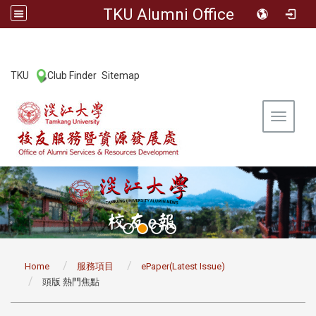
TKU Alumni Office
:::
TKU
Club Finder
Sitemap
|
|
Toggle 
:::
Home
服務項目
ePaper(Latest Issue)
頭版 熱門焦點