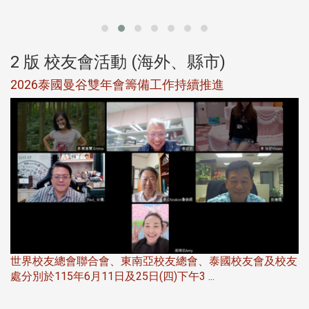
2 版 校友會活動 (海外、縣市)
選
2026泰國曼谷雙年會籌備工作持續推進
5
世界校友總會聯合會、東南亞校友總會、泰國校友會及校友
服
處分別於115年6月11日及25日(四)下午3 ...