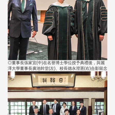
◎董事長張家宜(中)在名譽博士學位授予典禮後，與麗
澤大學董事長廣池幹堂(左)、校長德永澄憲(右)合影留念