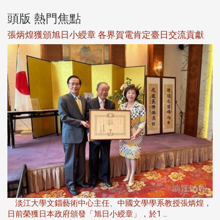
頭版 熱門焦點
新
張炳煌獲頒旭日小綬章 各界賀電肯定臺日交流貢獻
淡
下
淡江大學文錙藝術中心主任、中國文學學系教授張炳煌，
日前榮獲日本政府頒發「旭日小綬章」，於1 ...
董