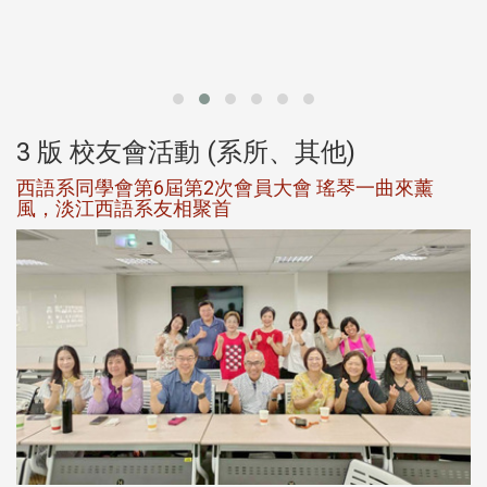
北
大
3 版 校友會活動 (系所、其他)
西語系同學會第6屆第2次會員大會 瑤琴一曲來薰
風，淡江西語系友相聚首
，