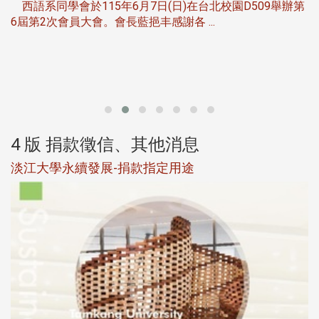
西語系同學會於115年6月7日(日)在台北校園D509舉辦第
6屆第2次會員大會。會長藍挹丰感謝各 ...
第
4 版 捐款徵信、其他消息
淡江大學永續發展-捐款指定用途
於