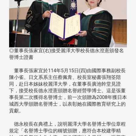
◎董事長張家宜(右)接受麗澤大學校長德永澄憲頒發名
譽博士證書
董事長張家宜於114年5月15日(四)由國際事務副校長
陳小雀、日文系系主任蔡佩青、校長室秘書張翔筌陪
同，赴日本姊妹校麗澤大學，在董事長廣池幹堂見證
下，接受校長德永澄憲頒贈名譽經營學博士。這是張董
事長第二次獲得名譽博士，前一次頒贈為2008年獲日本
城西大學頒贈名譽博士，以表彰她在國際教育研究上的
貢獻。
德永校長在典禮上，說明麗澤大學名譽博士學位章程
規定「名譽博士學位的稱號頒贈，應符合本校建學精