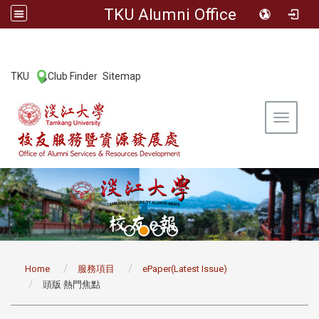
TKU Alumni Office
:::
TKU
Club Finder
Sitemap
|
|
Toggle 
:::
Home
服務項目
ePaper(Latest Issue)
頭版 熱門焦點