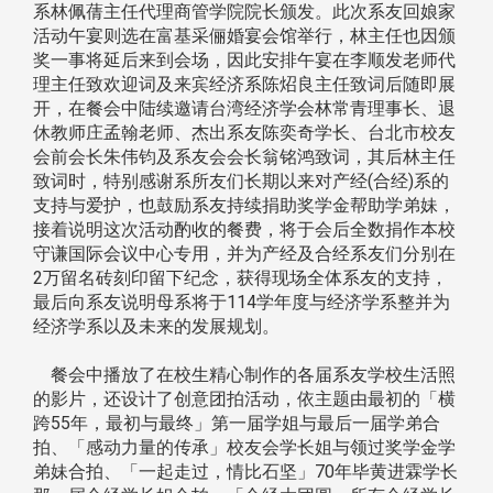
系林佩蒨主任代理商管学院院长颁发。此次系友回娘家
活动午宴则选在富基采俪婚宴会馆举行，林主任也因颁
奖一事将延后来到会场，因此安排午宴在李顺发老师代
理主任致欢迎词及来宾经济系陈炤良主任致词后随即展
开，在餐会中陆续邀请台湾经济学会林常青理事长、退
休教师庄孟翰老师、杰出系友陈奕奇学长、台北市校友
会前会长朱伟钧及系友会会长翁铭鸿致词，其后林主任
致词时，特别感谢系所友们长期以来对产经(合经)系的
支持与爱护，也鼓励系友持续捐助奖学金帮助学弟妹，
接着说明这次活动酌收的餐费，将于会后全数捐作本校
守谦国际会议中心专用，并为产经及合经系友们分别在
2万留名砖刻印留下纪念，获得现场全体系友的支持，
最后向系友说明母系将于114学年度与经济学系整并为
经济学系以及未来的发展规划。
餐会中播放了在校生精心制作的各届系友学校生活照
的影片，还设计了创意团拍活动，依主题由最初的「横
跨55年，最初与最终」第一届学姐与最后一届学弟合
拍、「感动力量的传承」校友会学长姐与领过奖学金学
弟妹合拍、「一起走过，情比石坚」70年毕黄进霖学长