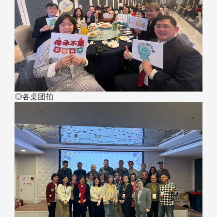
◎各桌团拍