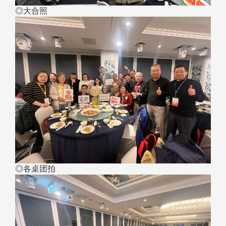
◎大合照
◎各桌团拍