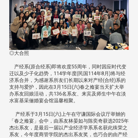
◎大合照
产经系(原合经系)即将欢度55周年，同时因应时代变
迁以及少子化趋势，114学年度(民国114年8月)将与经
济系合并，为感谢系所友们长期以来对产经(合经)系的
支持与爱护，因此在3月15日(六)春之飨宴当天扩大举
办系友回娘活动，共136名系友、来宾及师生中午在淡
水富基采俪婚宴会馆温馨相聚。
产经系于3月15日(六)上午在守谦国际会议厅举辧的
「春之飨宴」会中，由系友林晏如与陈奕奇获选2025年
杰出系友，是最后一届以产业经济学系系名获此殊荣之
系友，今年度商管学院的杰出系友奖，也巧合的由产经