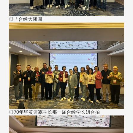
◎「合经大团圆」
◎70年毕黄进霖学长那一届合经学长姐合拍