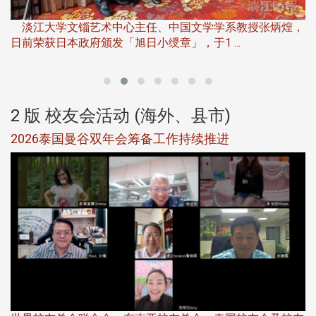
淡
下
淡江大学文锱艺术中心主任、中国文学学系教授张炳煌，
日前荣获日本政府颁发「旭日小绶章」，于1 ...
董
2 版 校友会活动 (海外、县市)
选
2026泰国曼谷双年会筹备工作持续推进
5