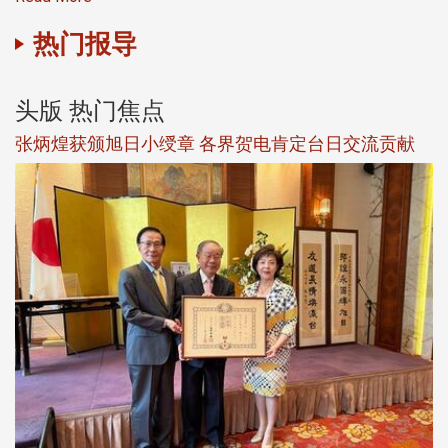
热门报导
头版 热门焦点
新
张炳煌获颁旭日小绶章 各界贺电肯定台日交流贡献