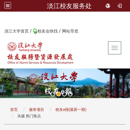
淡江校友服务处
/
/
:::
淡江大学首页
校友会快找
网站导览
Toggle 
:::
首页
服务项目
校友e报(最新一期)
头版 热门焦点