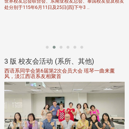
世界校友总会联合会、东南亚校友总会、泰国校友会及校友
服
处分别于115年6月11日及25日(四)下午3 ...
北
大
3 版 校友会活动 (系所、其他)
西语系同学会第6届第2次会员大会 瑶琴一曲来薰
风，淡江西语系友相聚首