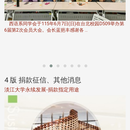
，
西语系同学会于115年6月7日(日)在台北校园D509举办第
6届第2次会员大会。会长蓝挹丰感谢各 ...
第
4 版 捐款征信、其他消息
淡江大学永续发展-捐款指定用途