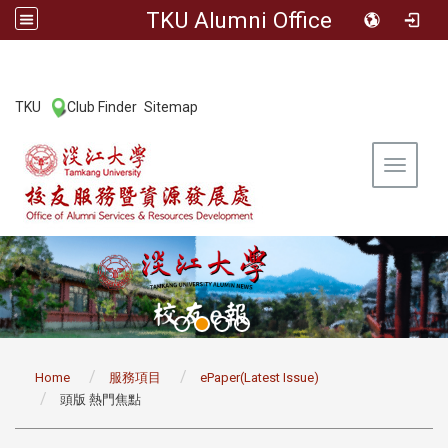
TKU Alumni Office
:::
TKU
Club Finder
Sitemap
|
|
Toggle 
:::
Home
服務項目
ePaper(Latest Issue)
頭版 熱門焦點