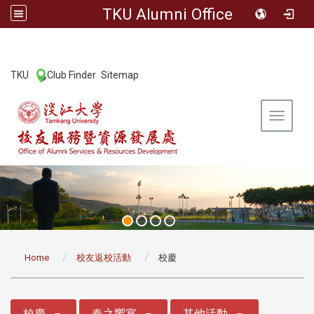
TKU Alumni Office
:::
TKU
Club Finder
Sitemap
|
|
Toggle 
:::
Home
校友返校活動
校慶
:::
校慶
春之饗宴
其他活動