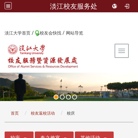
淡江校友服务处
/
/
:::
淡江大学首页
校友会快找
网站导览
Toggle 
:::
首页
校友返校活动
校庆
:::
校庆
春之飨宴
其他活动