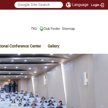
Language
Login
:::
TKU
Club Finder
Sitemap
|
|
tional Conference Center
Gallery