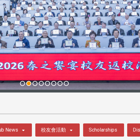
ub News
校友會活動
Scholarships
Dis