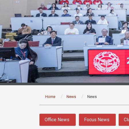
:::
Home
News
News
:::
Office News
Focus News
Cl