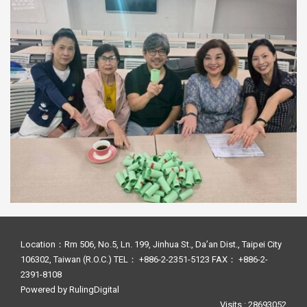
Location：Rm 506, No.5, Ln. 199, Jinhua St., Da’an Dist., Taipei City
106302, Taiwan (R.O.C.) TEL： +886-2-2351-5123 FAX： +886-2-
2391-8108
Powered by
RulingDigital
Visits : 28693052