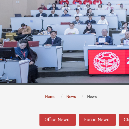
:::
Home
News
News
:::
Office News
Focus News
Cl