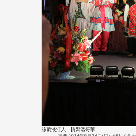
緣繫淡江人 情聚溫哥華