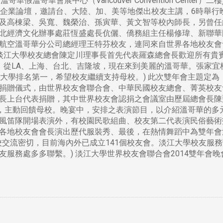
大溫哥華假溫哥華會展中心（Vancouver Convention Cente
暨企業論壇，邀請台、大陸、加、美等地傑出校友主講，6時舉行
及高棟梁、吳寬、魏榮治、孫寅華、黃文智等校內師長，另曾任
北經濟文化辦事處莊恆盛處長伉儷、僑務組主任楊修瑋、新聯華
航空溫哥華分公司總經理王特芬校友，連同來自世界各地校友會
 淡江大學校友總會陳定川理事長首先代表羅森總會長歡迎所有貴
，從LA、上海、台北、吉隆坡，現在來到美麗的溫哥華。張家
立大學排名第一，希望校友繼續支持母校。) 此次雙年會主題定
捐贈儀式，由世界校友會聯合會、中華民國校友總會、菁英校友會
長上台代表捐贈，其中世界校友會認捐之會議室由歷屆總會長陳
與，主動回饋母校。晚宴中，安排之表演節目，以介紹溫哥華的多
風笛隊開場表演外，有校園民歌組曲、校友第二代表演民俗藝術
各地校友會會長演出歷代服裝秀、最後，在熱情舞蹈中為雙年會活
母校交流密切，目前海內外已成立141個校友會。淡江大學校友
多聯繫。) 淡江大學世界校友會聯合會2014雙年會晚會剪輯 http:/