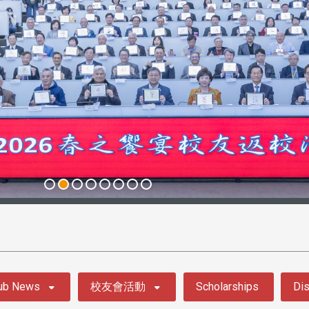
ub News
校友會活動
Scholarships
Dis