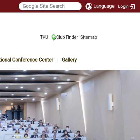
Language
Login
:::
TKU
Club Finder
Sitemap
|
|
tional Conference Center
Gallery