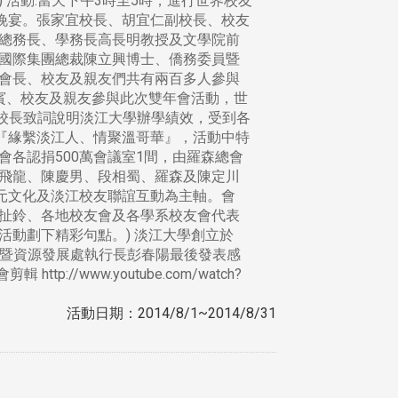
r）二樓) 活動:當天下午3時至5時，進行世界校友
晚宴。張家宜校長、胡宜仁副校長、校友
總務長、學務長高長明教授及文學院前
國際集團總裁陳立興博士、僑務委員暨
會長、校友及親友們共有兩百多人參與
賓、校友及親友參與此次雙年會活動，世
宜校長致詞說明淡江大學辦學績效，受到各
為『緣繫淡江人、情聚溫哥華』，活動中特
各認捐500萬會議室1間，由羅森總會
飛龍、陳慶男、段相蜀、羅森及陳定川
元文化及淡江校友聯誼互動為主軸。會
扯鈴、各地校友會及各學系校友會代表
動劃下精彩句點。) 淡江大學創立於
服務暨資源發展處執行長彭春陽最後發表感
/www.youtube.com/watch?
活動日期：2014/8/1~2014/8/31