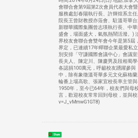
時間:2014年8月24日(日) 地點:加拿
會聯合會第9屆第2次會員代表大會
服務處彭春陽執行長、許輝煌系主任
院長王曾財教授亦蒞會、駐溫哥華台
新聯華國際集團曾志瑛執行長、中華
盛會，場面盛大，氣氛熱鬧活潑。)
界校友會聯合會雙年會今年是第5屆
界定，已連續17年蟬聯企業最愛私
別安排「守謙國際會議中心」會議室
長夫人、陳定川、陳慶男及段相蜀學
各認捐100萬元，呼籲校友踴躍參
中，除有象徵溫哥華多元文化蘇格蘭
輪番上場高歌、張家宜校長率主管與
1950年，至今已64年，校友們與
言，歡迎校友常常回到母校，並與校友服務處多
v=J_vMmwG1GT8)
Share