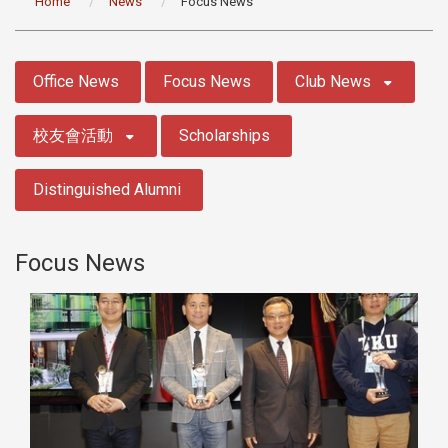
Home
News
Focus News
:::
Office News
Focus News
Club News
校友會活動
Scholarships
Distinguished Alumni
Focus News