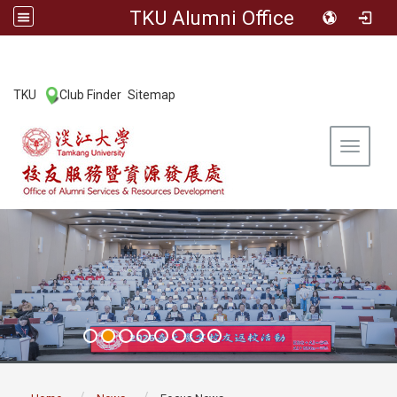
TKU Alumni Office
:::
TKU
Club Finder
Sitemap
|
|
Toggle 
:::