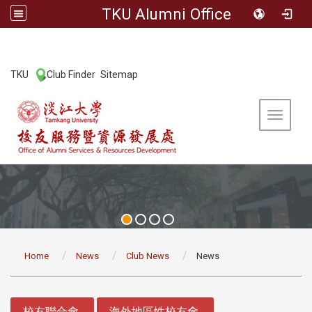
TKU Alumni Office
:::
TKU
Club Finder
Sitemap
|
|
Toggle 
:::
Home
News
Club News
News
:::
校友聯合會
海外地區性校友會